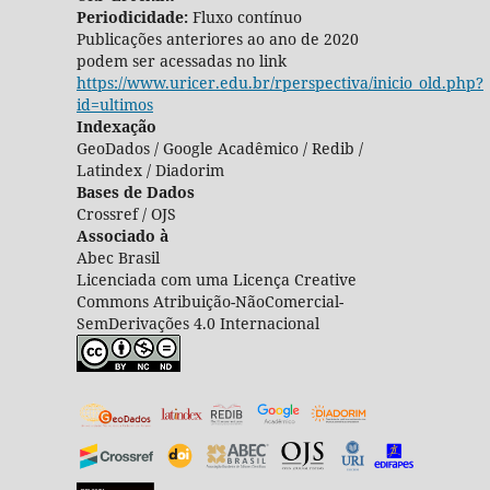
Periodicidade:
Fluxo contínuo
Publicações anteriores ao ano de 2020
podem ser acessadas no link
https://www.uricer.edu.br/rperspectiva/inicio_old.php?
id=ultimos
Indexação
GeoDados / Google Acadêmico / Redib /
Latindex / Diadorim
Bases de Dados
Crossref / OJS
Associado à
Abec Brasil
Licenciada com uma Licença Creative
Commons Atribuição-NãoComercial-
SemDerivações 4.0 Internacional