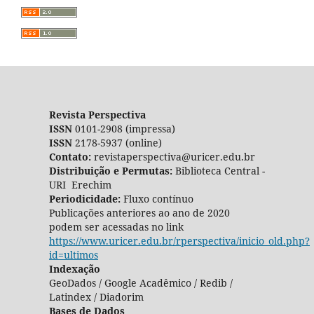
Revista Perspectiva
ISSN
0101-2908 (impressa)
ISSN
2178-5937 (online)
Contato:
revistaperspectiva@uricer.edu.br
Distribuição e Permutas:
Biblioteca Central -
URI Erechim
Periodicidade:
Fluxo contínuo
Publicações anteriores ao ano de 2020
podem ser acessadas no link
https://www.uricer.edu.br/rperspectiva/inicio_old.php?
id=ultimos
Indexação
GeoDados / Google Acadêmico / Redib /
Latindex / Diadorim
Bases de Dados