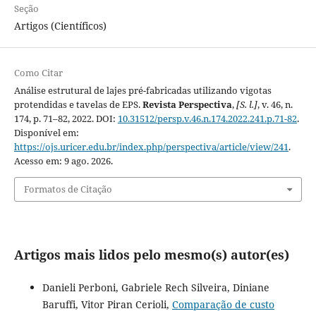
Seção
Artigos (Científicos)
Como Citar
Análise estrutural de lajes pré-fabricadas utilizando vigotas
protendidas e tavelas de EPS.
Revista Perspectiva
,
[S. l.]
, v. 46, n.
174, p. 71–82, 2022. DOI:
10.31512/persp.v.46.n.174.2022.241.p.71-82
.
Disponível em:
https://ojs.uricer.edu.br/index.php/perspectiva/article/view/241
.
Acesso em: 9 ago. 2026.
Formatos de Citação
Artigos mais lidos pelo mesmo(s) autor(es)
Danieli Perboni, Gabriele Rech Silveira, Diniane
Baruffi, Vitor Piran Cerioli,
Comparação de custo