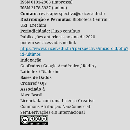
ISSN
0101-2908 (impressa)
ISSN
2178-5937 (online)
Contato:
revistaperspectiva@uricer.edu.br
Distribuição e Permutas:
Biblioteca Central -
URI Erechim
Periodicidade:
Fluxo contínuo
Publicações anteriores ao ano de 2020
podem ser acessadas no link
https://www.uricer.edu.br/rperspectiva/inicio_old.php?
id=ultimos
Indexação
GeoDados / Google Acadêmico / Redib /
Latindex / Diadorim
Bases de Dados
Crossref / OJS
Associado à
Abec Brasil
Licenciada com uma Licença Creative
Commons Atribuição-NãoComercial-
SemDerivações 4.0 Internacional