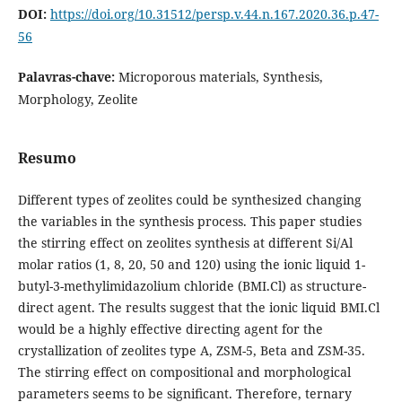
DOI:
https://doi.org/10.31512/persp.v.44.n.167.2020.36.p.47-
56
Palavras-chave:
Microporous materials, Synthesis,
Morphology, Zeolite
Resumo
Different types of zeolites could be synthesized changing
the variables in the synthesis process. This paper studies
the stirring effect on zeolites synthesis at different Si/Al
molar ratios (1, 8, 20, 50 and 120) using the ionic liquid 1-
butyl-3-methylimidazolium chloride (BMI.Cl) as structure-
direct agent. The results suggest that the ionic liquid BMI.Cl
would be a highly effective directing agent for the
crystallization of zeolites type A, ZSM-5, Beta and ZSM-35.
The stirring effect on compositional and morphological
parameters seems to be signiﬁcant. Therefore, ternary