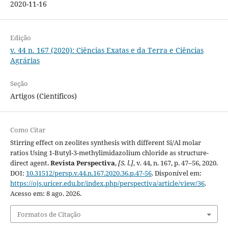
2020-11-16
Edição
v. 44 n. 167 (2020): Ciências Exatas e da Terra e Ciências
Agrárias
Seção
Artigos (Científicos)
Como Citar
Stirring effect on zeolites synthesis with different Si/Al molar
ratios Using 1-Butyl-3-methylimidazolium chloride as structure-
direct agent.
Revista Perspectiva
,
[S. l.]
, v. 44, n. 167, p. 47–56, 2020.
DOI:
10.31512/persp.v.44.n.167.2020.36.p.47-56
. Disponível em:
https://ojs.uricer.edu.br/index.php/perspectiva/article/view/36
.
Acesso em: 8 ago. 2026.
Formatos de Citação