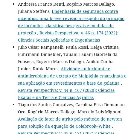
Andressa Franco Denti, Rogério Marcos Dallago,
Juliana Steffens,
Engenharia de segurança contra
incêndios: uma breve revisão a respeito do princípio
de incêndios, classificações gerais e medidas de
proteção
,
Revista Perspectiva: v. 46 n. 174 (2022):
Ciências Sociais Aplicadas e Engenharias
Júlio César Rampanelli, Paula Rossi, Helga Cristina
Fuhrmann Dinnebier, Tauani Tauani Gabriela da
Fonseca, Rogério Marcos Dallago, Anildo Cunha
Junior, Rúbia Mores,
Atividade antioxidante e
antimicrobiana de extrato de Malpighia emarginata e
sua aplicação em revestimentos à base de gelatina
,
Revista Perspectiva: v. 44 n. 167 (2020): Ciências
Exatas e da Terra e Ciências Agrárias
Tiago dos Santos Gonçalves, Carolina Elisa Demaman
Oro, Rogério Marcos Dallago, Marcelo Luis Mignoni,
Avaliação de fator de atrito pelo método de newton
para solução da equação de Colebrook–White
,
Revista Perspectiva: v. 45 n. 171 (2021): Ciências