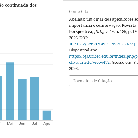
ão continuada dos
Como Citar
Abelhas: um olhar dos apicultores s
importância e conservação.
Revista
Perspectiva
,
[S. l.]
, v. 49, n. 185, p. 19
2026. DOI:
10.31512/persp.v.49.n.185.2025.472.p.
Disponível em:
https://ojs.uricer.edu.br/index.php/
ctiva/article/view/472
. Acesso em: 8 
2026.
Formatos de Citação