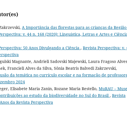
tor(es)
 Zakrzevski,
A Importância das florestas para as crianças da Região
erspectiva: v. 44 n. 168 (2020): Linguística, Letras e Artes e Ciênci
Perspectiva: 50 Anos Divulgando a Ciência
,
Revista Perspectiva: v. 
erspectiva
ogulski Magnante, Andrieli Sadovski Majewski, Laura Fragoso Alve
k, Francieli Alves da Silva, Sônia Beatris Balvedi Zakrzevski,
lusão da temática no currículo escolar e na formação de professor
Dezembro 2024
ger, Elisabete Maria Zanin, Rozane Maria Restello,
MuRAU – Mus
ontribuições ao estudo da biodiversidade no Sul do Brasil
,
Revista
0 Anos da Revista Perspectiva