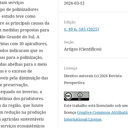
tam serviços
2026-03-12
upo de polinizadores
 estudo teve como
Edição
re as principais causas da
v. 49 n. 185 (2025)
s medidas propostas para
Rio Grande do Sul. A
Seção
istas com 30 apicultores,
Artigos (Científicos)
tados indicaram que os
as para a polinização,
 das abelhas para o meio
Licença
os e o excesso de
Direitos autorais (c) 2026 Revista
áveis pela diminuição das
Perspectiva
e preservação,
dequado no inverno, a
ontínua dos produtores.
es da região, que houve
Este trabalho está licenciado sob um
em redução na produção
licença
Creative Commons Attributio
 agrícolas sustentáveis
International License
.
serviços ecossistêmicos