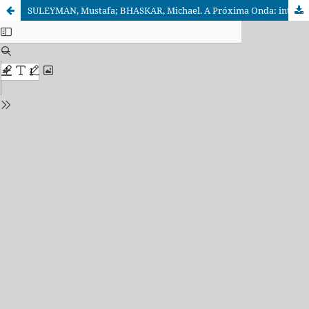
SULEYMAN, Mustafa; BHASKAR, Michael. A Próxima Onda: inteligência artificial, poder e o maior dilema do século XXI. 2. ed. Rio de Janeiro: Record, 2024, 419 p.