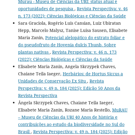
Murau - Museu de Ciências da URI: status atual e
oportunidades de pesquisa
,
Revista Perspectiva: v. 46
n. 173 (2022): Ciências Biológicas e Ciências da Saúde
Sara Graciola, Rogério Luis Cansian, Luiz Ubiratan
Hepp, Marcelo Malysz, Tanise Luisa Sausen, Elisabete
Maria Zanin,
Potencial alelopático do extrato foliar e
do pseudofruto de Hovenia dulcis Thunb. Sobre
plantas nativas
,
Revista Perspectiva: v. 46 n. 173
(2022): Ciências Biológicas e Ciências da Saúde
Elisabete Maria Zanin, Angela Skrzypek Chaves,
Chaiane Teila Iaeger,
Herbários: de Hortus Siccus a
Unidades de Conservação Ex Situ
,
Revista
Perspectiva: v. 49 n. 184 (2025): Edição 50 Anos da
Revista Perspectiva
Ângela Skrzypek Chaves, Chaiane Teila Iaeger,
Elisabete Maria Zanin, Rozane Maria Restello,
MuRAU
– Museu de Ciências da URI 40 Anos de história e
contribuições ao estudo da biodiversidade no Sul do
Brasil
,
Revista Perspectiva: v. 49 n. 184 (2025): Edição