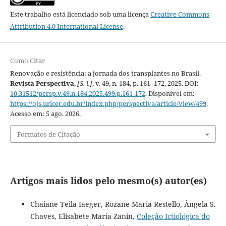
Este trabalho está licenciado sob uma licença
Creative Commons
Attribution 4.0 International License
.
Como Citar
Renovação e resistência: a jornada dos transplantes no Brasil.
Revista Perspectiva
,
[S. l.]
, v. 49, n. 184, p. 161–172, 2025. DOI:
10.31512/persp.v.49.n.184.2025.499.p.161-172
. Disponível em:
https://ojs.uricer.edu.br/index.php/perspectiva/article/view/499
.
Acesso em: 5 ago. 2026.
Formatos de Citação
Artigos mais lidos pelo mesmo(s) autor(es)
Chaiane Teila Iaeger, Rozane Maria Restello, Ângela S.
Chaves, Elisabete Maria Zanin,
Coleção Ictiológica do