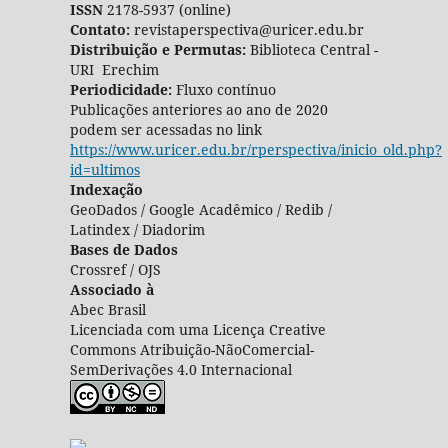
ISSN
2178-5937 (online)
Contato:
revistaperspectiva@uricer.edu.br
Distribuição e Permutas:
Biblioteca Central -
URI Erechim
Periodicidade:
Fluxo contínuo
Publicações anteriores ao ano de 2020
podem ser acessadas no link
https://www.uricer.edu.br/rperspectiva/inicio_old.php?
id=ultimos
Indexação
GeoDados / Google Acadêmico / Redib /
Latindex / Diadorim
Bases de Dados
Crossref / OJS
Associado à
Abec Brasil
Licenciada com uma Licença Creative
Commons Atribuição-NãoComercial-
SemDerivações 4.0 Internacional