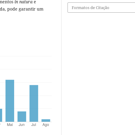
imentos
in natura
e
Formatos de Citação
ida, pode garantir um