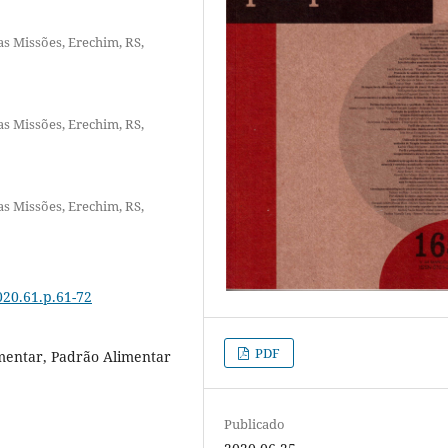
s Missões, Erechim, RS,
s Missões, Erechim, RS,
s Missões, Erechim, RS,
020.61.p.61-72
PDF
entar, Padrão Alimentar
Publicado