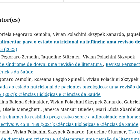
tor(es)
briela Pegoraro Zemolin, Vivian Polachini Skzypek Zanardo, Jaque
alimentar para o estado nutricional na infância: uma revisão d
85 (2025)
 Pegoraro Zemolin, Jaqueline Stürmer, Vivian Polachini Skzypek
s de síndrome de down: uma revisão de literatura
,
Revista Perspect
Ciências da Saúde
goraro Zemolin, Roseana Baggio Spinelli, Vivian Polachini Skzypek
ada ao estado nutricional de pacientes oncológicos: uma revisão d
69 (2021): Ciências Biológicas e Ciências da Saúde
olina Balena Schinaider, Vivian Polachini Skzypek Zanardo, Gabrie
, Gisele Meneghetti, Janesca Mansur Guedes, Mari Lúcia Sbardelot
 treinamento resistido progressivo sobre a adiposidade em home
ectiva: v. 45 n. 169 (2021): Ciências Biológicas e Ciências da Saúde
molin, Vivian Polachini Skzypek Zanardo, Jaqueline Sturmer,
Uso 
da diarreia em crianças e adolescentes: uma revisão de literatur