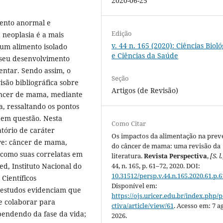
2020-06-25
mento anormal e
Edição
 neoplasia é a mais
v. 44 n. 165 (2020): Ciências Bioló
um alimento isolado
e Ciências da Saúde
o seu desenvolvimento
entar. Sendo assim, o
Seção
isão bibliográfica sobre
Artigos (de Revisão)
âncer de mama, mediante
a, ressaltando os pontos
 em questão. Nesta
Como Citar
atório de caráter
Os impactos da alimentação na pre
ave: câncer de mama,
do câncer de mama: uma revisão da
 como suas correlatas em
literatura.
Revista Perspectiva
,
[S. l.
44, n. 165, p. 61–72, 2020. DOI:
ed, Instituto Nacional do
10.31512/persp.v.44.n.165.2020.61.p.6
 Científicos
Disponível em:
s estudos evidenciam que
https://ojs.uricer.edu.br/index.php/
 colaborar para
ctiva/article/view/61
. Acesso em: 7 a
endendo da fase da vida;
2026.