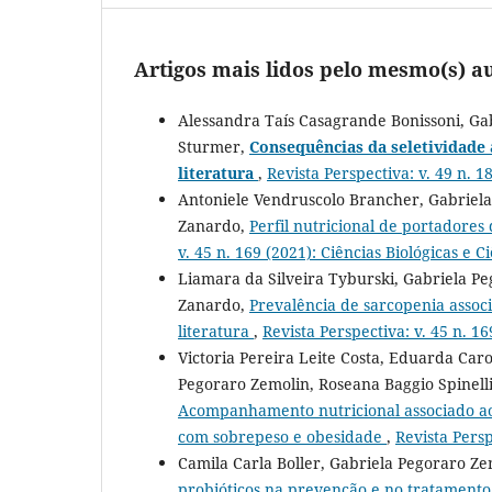
Artigos mais lidos pelo mesmo(s) au
Alessandra Taís Casagrande Bonissoni, Ga
Sturmer,
Consequências da seletividade 
literatura
,
Revista Perspectiva: v. 49 n. 1
Antoniele Vendruscolo Brancher, Gabriela
Zanardo,
Perfil nutricional de portadore
v. 45 n. 169 (2021): Ciências Biológicas e 
Liamara da Silveira Tyburski, Gabriela Pe
Zanardo,
Prevalência de sarcopenia associ
literatura
,
Revista Perspectiva: v. 45 n. 1
Victoria Pereira Leite Costa, Eduarda Car
Pegoraro Zemolin, Roseana Baggio Spinelli
Acompanhamento nutricional associado ao
com sobrepeso e obesidade
,
Revista Persp
Camila Carla Boller, Gabriela Pegoraro Ze
probióticos na prevenção e no tratamento 