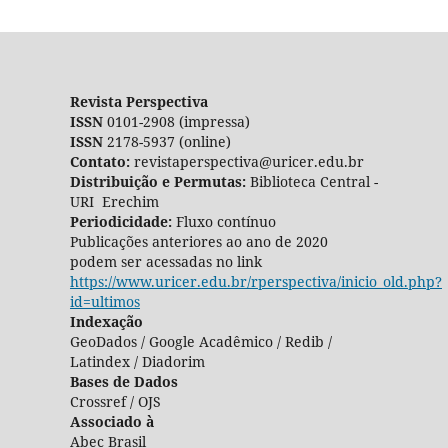
Revista Perspectiva
ISSN
0101-2908 (impressa)
ISSN
2178-5937 (online)
Contato:
revistaperspectiva@uricer.edu.br
Distribuição e Permutas:
Biblioteca Central -
URI Erechim
Periodicidade:
Fluxo contínuo
Publicações anteriores ao ano de 2020
podem ser acessadas no link
https://www.uricer.edu.br/rperspectiva/inicio_old.php?
id=ultimos
Indexação
GeoDados / Google Acadêmico / Redib /
Latindex / Diadorim
Bases de Dados
Crossref / OJS
Associado à
Abec Brasil