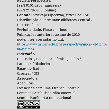
Revista Perspectiva
ISSN
0101-2908 (impressa)
ISSN
2178-5937 (online)
Contato:
revistaperspectiva@uricer.edu.br
Distribuição e Permutas:
Biblioteca Central -
URI Erechim
Periodicidade:
Fluxo contínuo
Publicações anteriores ao ano de 2020
podem ser acessadas no link
https://www.uricer.edu.br/rperspectiva/inicio_old.php?
id=ultimos
Indexação
GeoDados / Google Acadêmico / Redib /
Latindex / Diadorim
Bases de Dados
Crossref / OJS
Associado à
Abec Brasil
Licenciada com uma Licença Creative
Commons Atribuição-NãoComercial-
SemDerivações 4.0 Internacional