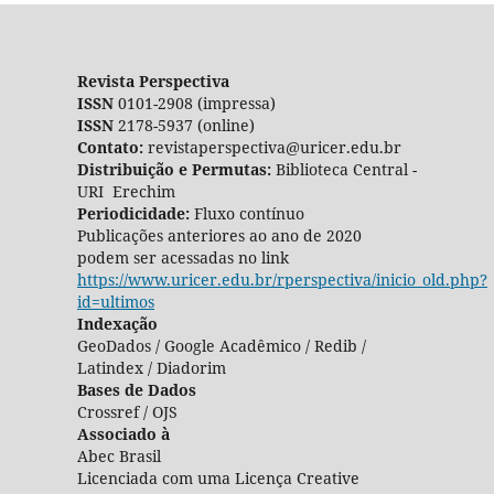
Revista Perspectiva
ISSN
0101-2908 (impressa)
ISSN
2178-5937 (online)
Contato:
revistaperspectiva@uricer.edu.br
Distribuição e Permutas:
Biblioteca Central -
URI Erechim
Periodicidade:
Fluxo contínuo
Publicações anteriores ao ano de 2020
podem ser acessadas no link
https://www.uricer.edu.br/rperspectiva/inicio_old.php?
id=ultimos
Indexação
GeoDados / Google Acadêmico / Redib /
Latindex / Diadorim
Bases de Dados
Crossref / OJS
Associado à
Abec Brasil
Licenciada com uma Licença Creative