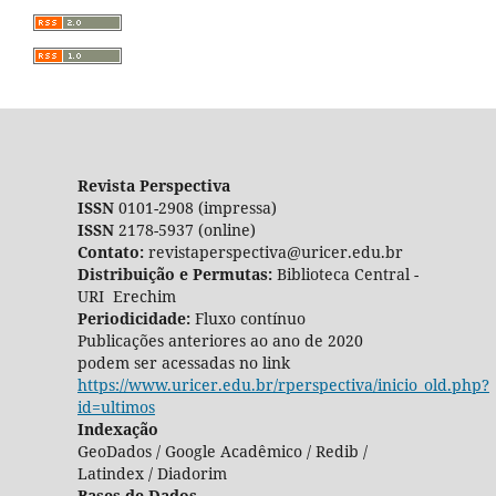
Revista Perspectiva
ISSN
0101-2908 (impressa)
ISSN
2178-5937 (online)
Contato:
revistaperspectiva@uricer.edu.br
Distribuição e Permutas:
Biblioteca Central -
URI Erechim
Periodicidade:
Fluxo contínuo
Publicações anteriores ao ano de 2020
podem ser acessadas no link
https://www.uricer.edu.br/rperspectiva/inicio_old.php?
id=ultimos
Indexação
GeoDados / Google Acadêmico / Redib /
Latindex / Diadorim
Bases de Dados