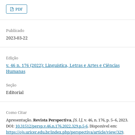
PDF
Publicado
2023-03-22
Edição
v. 46 n. 176 (2022): Linguística, Letras e Artes e Ciências
Humanas
Seção
Editorial
Como Citar
Apresentação.
Revista Perspectiva
,
[S. l.]
, v. 46, n. 176, p. 5–6, 2023.
DOI:
10.31512/persp.v.46.n.176.2022.329.p.5-6
. Disponível em:
https://ojs.uricer.edu.br/index.php/perspectiva/article/view/329
.