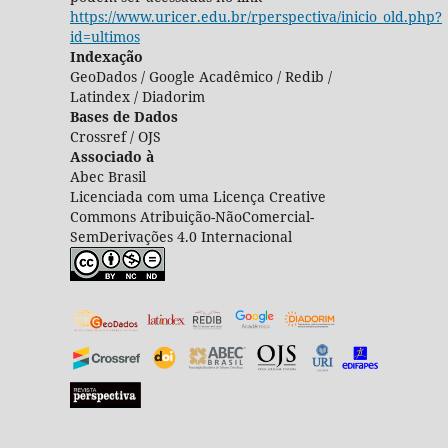
https://www.uricer.edu.br/rperspectiva/inicio_old.php?
id=ultimos
Indexação
GeoDados / Google Acadêmico / Redib /
Latindex / Diadorim
Bases de Dados
Crossref / OJS
Associado à
Abec Brasil
Licenciada com uma Licença Creative
Commons Atribuição-NãoComercial-
SemDerivações 4.0 Internacional