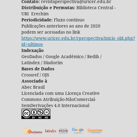
Contato:
revistaperspectiva@uricer.edu.br
Distribuição e Permutas:
Biblioteca Central -
URI Erechim
Periodicidade:
Fluxo contínuo
Publicações anteriores ao ano de 2020
podem ser acessadas no link
https://www.uricer.edu.br/rperspectiva/inicio_old.php?
id=ultimos
Indexação
GeoDados / Google Acadêmico / Redib /
Latindex / Diadorim
Bases de Dados
Crossref / OJS
Associado à
Abec Brasil
Licenciada com uma Licença Creative
Commons Atribuição-NãoComercial-
SemDerivações 4.0 Internacional