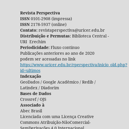
Revista Perspectiva
ISSN
0101-2908 (impressa)
ISSN
2178-5937 (online)
Contato:
revistaperspectiva@uricer.edu.br
Distribuição e Permutas:
Biblioteca Central -
URI Erechim
Periodicidade:
Fluxo contínuo
Publicações anteriores ao ano de 2020
podem ser acessadas no link
https://www.uricer.edu.br/rperspectiva/inicio_old.php?
id=ultimos
Indexação
GeoDados / Google Acadêmico / Redib /
Latindex / Diadorim
Bases de Dados
Crossref / OJS
Associado à
Abec Brasil
Licenciada com uma Licença Creative
Commons Atribuição-NãoComercial-
SemDerivações 4.0 Internacional