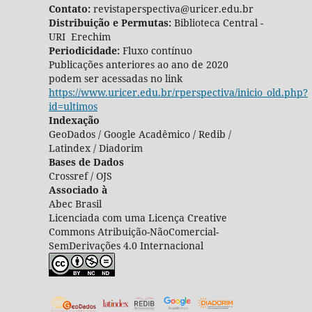
Contato:
revistaperspectiva@uricer.edu.br
Distribuição e Permutas:
Biblioteca Central -
URI Erechim
Periodicidade:
Fluxo contínuo
Publicações anteriores ao ano de 2020
podem ser acessadas no link
https://www.uricer.edu.br/rperspectiva/inicio_old.php?
id=ultimos
Indexação
GeoDados / Google Acadêmico / Redib /
Latindex / Diadorim
Bases de Dados
Crossref / OJS
Associado à
Abec Brasil
Licenciada com uma Licença Creative
Commons Atribuição-NãoComercial-
SemDerivações 4.0 Internacional