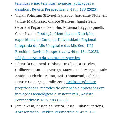
térmicas e não térmicas: avanços, aplicações e
desafios
,
Revista Perspectiva: v. 49 n. 183 (2025)
Vivian Polachini Skzypek Zanardo, Jaqueline Sturmer,
Janine Martinazzo, Clarice Steffens, Jamile Zeni,
Gabriela Pegoraro Zemolin, Roseana Baggio Spinelli,
Cilda Piccoli,
Produção Científica em Nutrição:
experiência do Curso da Universidade Regional
Integrada do Alto Uruguai e das Missões - URI
Erechim
,
Revista Perspectiva: v. 49 n. 184 (2025):
Edição 50 Anos da Revista Perspectiva
Eduarda Campeol, Fabiana De Oliveira Pereira,
Guilherme Antonio Mariga, Marcos Luis Morgan, Luiz
Antônio Teixeira Pedott, Laís Thomazoni, Sabrina
Duarte Camargo, Jamile Zeni,
Ácidos orgânicos:
propriedades, métodos de obtenção e aplicações em
inovações tecnológicas e sustentáveis
,
Revista
Perspectiva: v. 49 n. 183 (2025)
Jamile Zeni, Ivisson de Souza Tasso, Juliana Steffens,
Apresentação
,
Revista Perspectiva: v. 47 n. 179