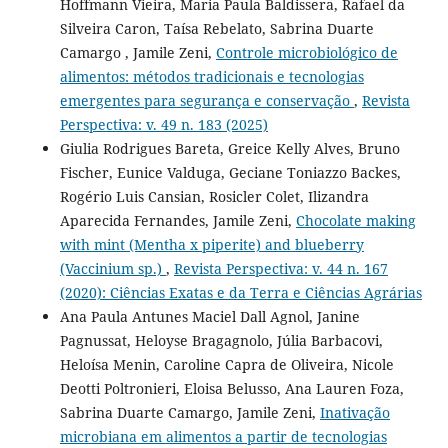
Hoffmann Vieira, Maria Paula Baldissera, Rafael da
Silveira Caron, Taísa Rebelato, Sabrina Duarte
Camargo , Jamile Zeni,
Controle microbiológico de
alimentos: métodos tradicionais e tecnologias
emergentes para segurança e conservação
,
Revista
Perspectiva: v. 49 n. 183 (2025)
Giulia Rodrigues Bareta, Greice Kelly Alves, Bruno
Fischer, Eunice Valduga, Geciane Toniazzo Backes,
Rogério Luis Cansian, Rosicler Colet, Ilizandra
Aparecida Fernandes, Jamile Zeni,
Chocolate making
with mint (Mentha x piperite) and blueberry
(Vaccinium sp.)
,
Revista Perspectiva: v. 44 n. 167
(2020): Ciências Exatas e da Terra e Ciências Agrárias
Ana Paula Antunes Maciel Dall Agnol, Janine
Pagnussat, Heloyse Bragagnolo, Júlia Barbacovi,
Heloísa Menin, Caroline Capra de Oliveira, Nicole
Deotti Poltronieri, Eloisa Belusso, Ana Lauren Foza,
Sabrina Duarte Camargo, Jamile Zeni,
Inativação
microbiana em alimentos a partir de tecnologias