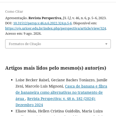
Como Citar
Apresentação.
Revista Perspectiva
,
[S. l.]
, v. 46, n. 6, p. 5–6, 2023.
DOI:
10.31512/persp.v.46.n.6.2022.324.p.5-6
. Disponível em:
https://ojs.uricer.edu.br/index.php/perspectiva/article/view/324
.
Acesso em: 9 ago. 2026.
Formatos de Citação
Artigos mais lidos pelo mesmo(s) autor(es)
Loise Becker Raisel, Geciane Backes Toniazzo, Jamile
Zeni, Marcelo Luis Mignoni,
Casca de banana e fibra
de bananeira como alternativas no tratamento de
água
,
Revista Perspectiva: v. 48 n. 182 (2024):
Dezembro 2024
Eliane Maia, Hellen Cristina Guidolin, Maria Luiza