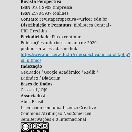
Revista Perspectiva
ISSN
0101-2908 (impressa)
ISSN
2178-5937 (online)
Contato:
revistaperspectiva@uricer.edu.br
Distribuição e Permutas:
Biblioteca Central -
URI Erechim
Periodicidade:
Fluxo contínuo
Publicações anteriores ao ano de 2020
podem ser acessadas no link
https://www.uricer.edu.br/rperspectiva/inicio_old.php?
id=ultimos
Indexação
GeoDados / Google Acadêmico / Redib /
Latindex / Diadorim
Bases de Dados
Crossref / OJS
Associado à
Abec Brasil
Licenciada com uma Licença Creative
Commons Atribuição-NãoComercial-
SemDerivações 4.0 Internacional