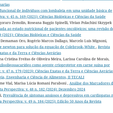
harias
funcional de indivíduos com lombalgia em uma unidade básica de
va: v. 45 n. 169 (2021): Ciências Biológicas e Ciências da Saúde
goraro Zemolin, Roseana Baggio Spinelli, Vivian Polachini Skzypek
ada ao estado nutricional de pacientes oncológicos: uma revisão d
69 (2021): Ciências Biológicas e Ciências da Saúde
sa Demaman Oro, Rogério Marcos Dallago, Marcelo Luis Mignoni,
o de newton para solução da equação de Colebrook–White
,
Revista
Exatas e da Terra e Ciências Agrárias
 Cristina Freitas de Oliveira Meira, Larissa Carolina de Morais,
ilooligossacarídeo como agente crioprotetor em carne suína por
: v. 47 n. 179 (2023): Ciências Exatas e da Terra e Ciências Agrárias 
ia, Engenharia e Ciência de Alimentos, II TECALI
eme Vial, Marisa Lúcia Romani Paraboni ,
Análise dos Marcadores 
ta Perspectiva: v. 48 n. 182 (2024): Dezembro 2024
i,
Prevalência de sintomas ansiosos e depressivos em cardiopatas 
a Perspectiva: v. 49 n. 184 (2025): Edição 50 Anos da Revista