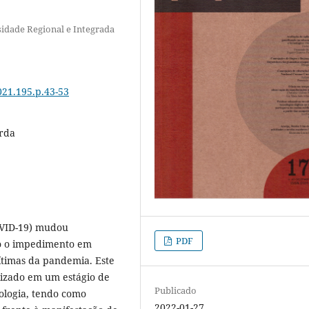
sidade Regional e Integrada
021.195.p.43-53
rda
OVID-19) mudou
PDF
do o impedimento em
ítimas da pandemia. Este
alizado em um estágio de
Publicado
logia, tendo como
2022-01-27