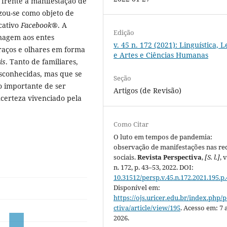
 frente à manifestação de
izou-se como objeto de
icativo
Facebook
®. A
Edição
enagem aos entes
v. 45 n. 172 (2021): Linguística, L
raços e olhares em forma
e Artes e Ciências Humanas
is
. Tanto de familiares,
sconhecidas, mas que se
Seção
 importante de ser
Artigos (de Revisão)
erteza vivenciado pela
Como Citar
O luto em tempos de pandemia:
observação de manifestações nas re
sociais.
Revista Perspectiva
,
[S. l.]
, v
n. 172, p. 43–53, 2022. DOI:
10.31512/persp.v.45.n.172.2021.195.p.
Disponível em:
https://ojs.uricer.edu.br/index.php/
ctiva/article/view/195
. Acesso em: 7 
2026.