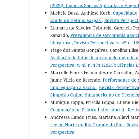
(2020): Ciências Sociais Aplicadas e Engen
Michele Dassi, Arthiese Korb,
Capacidade 
saúde de Getúlio Vargas
,
Revista Perspecti
Liamara da Silveira Tyburski, Gabriela Pe
Zanardo,
Prevalência de sarcopenia associ
literatura
,
Revista Perspectiva: v. 45 n. 1
Tiago dos Santos Gonçalves, Carolina Eli
Avaliação de fator de atrito pelo métod
Perspectiva: v. 45 n. 171 (2021): Ciências 
Marcelle Flores Fernandes de Carvalho, Ana
Jaime Vilela de Resende,
Performance de x
impregnação a vácuo
,
Revista Perspectiva
Simpósio Online Sulamericano de Tecnolog
Munique Foppa, Priscila Foppa, Etiene Di
Coagulação na Prática Laboratorial
,
Revis
Andressa Lando Fries, Mariana Alievi Mar
região Norte do Rio Grande do Sul
,
Revist
Perspectiva